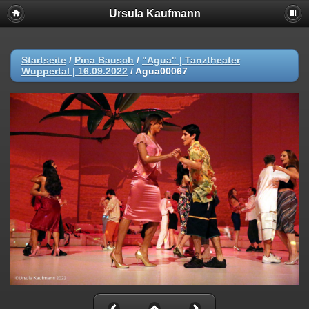
Ursula Kaufmann
Startseite
/
Pina Bausch
/
"Agua" | Tanztheater
Wuppertal | 16.09.2022
/
Agua00067