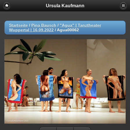
Ursula Kaufmann
Startseite
/
Pina Bausch
/
"Agua" | Tanztheater
Wuppertal | 16.09.2022
/
Agua00062