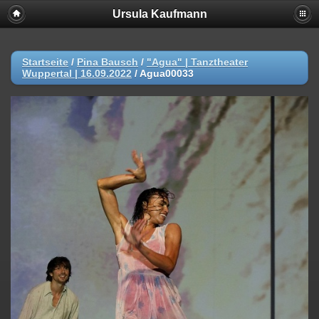
Ursula Kaufmann
Startseite
/
Pina Bausch
/
"Agua" | Tanztheater
Wuppertal | 16.09.2022
/
Agua00033