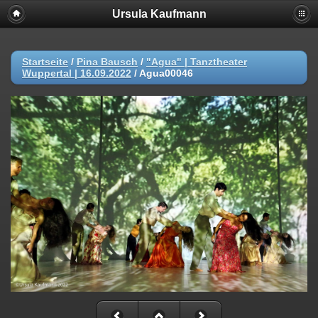
Ursula Kaufmann
Startseite
/
Pina Bausch
/
"Agua" | Tanztheater
Wuppertal | 16.09.2022
/
Agua00046