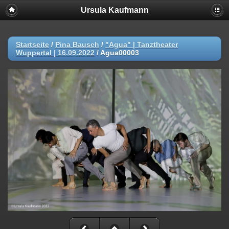
Ursula Kaufmann
Startseite
/
Pina Bausch
/
"Agua" | Tanztheater
Wuppertal | 16.09.2022
/
Agua00003