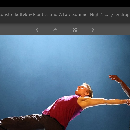
Uraufführungen "Endtropy" | Künstlerkollektiv Frantics und "A Late Summer Night's Dream" | Chr. Helge Letonja | Parktheater Iserlohn | 27.10.2023
endrop