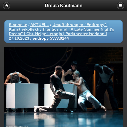
Ursula Kaufmann
Startseite
/
AKTUELL
/
Uraufführungen "Endtropy" |
Künstlerkollektiv Frantics und "A Late Summer Night's
Dream" | Chr. Helge Letonja | Parktheater Iserlohn |
27.10.2023
/
endropy 5V7A0144