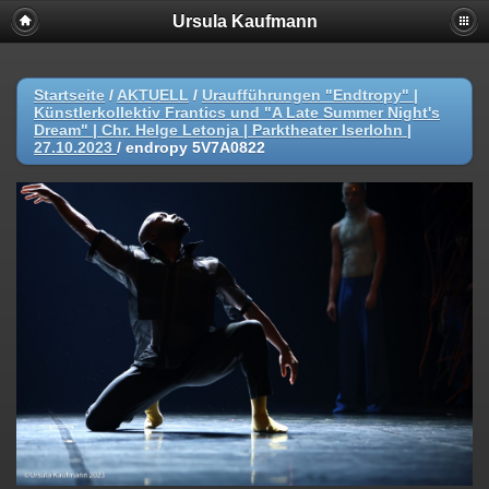
Ursula Kaufmann
Startseite
/
AKTUELL
/
Uraufführungen "Endtropy" |
Künstlerkollektiv Frantics und "A Late Summer Night's
Dream" | Chr. Helge Letonja | Parktheater Iserlohn |
27.10.2023
/
endropy 5V7A0822