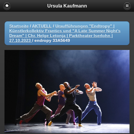
Ursula Kaufmann
Startseite
/
AKTUELL
/
Uraufführungen "Endtropy" |
Künstlerkollektiv Frantics und "A Late Summer Night's
Dream" | Chr. Helge Letonja | Parktheater Iserlohn |
27.10.2023
/
endropy 33A5649