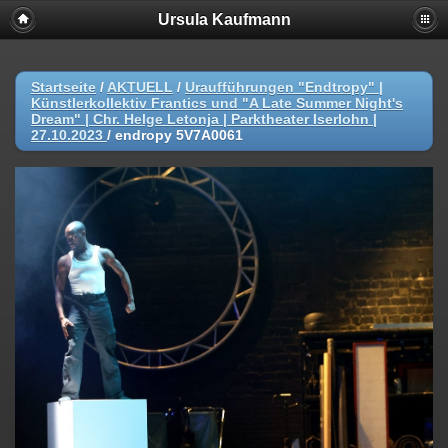
Ursula Kaufmann
Startseite
/
AKTUELL
/
Uraufführungen "Endtropy" |
Künstlerkollektiv Frantics und "A Late Summer Night's
Dream" | Chr. Helge Letonja | Parktheater Iserlohn |
27.10.2023
/
endropy 5V7A0061