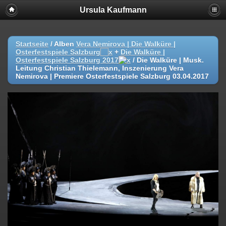
Ursula Kaufmann
Startseite
/ Alben
Vera Nemirova | Die Walküre |
Osterfestspiele Salzburg
+
Die Walküre |
Osterfestspiele Salzburg 2017
/
Die Walküre | Musk.
Leitung Christian Thielemann, Inszenierung Vera
Nemirova | Premiere Osterfestspiele Salzburg 03.04.2017