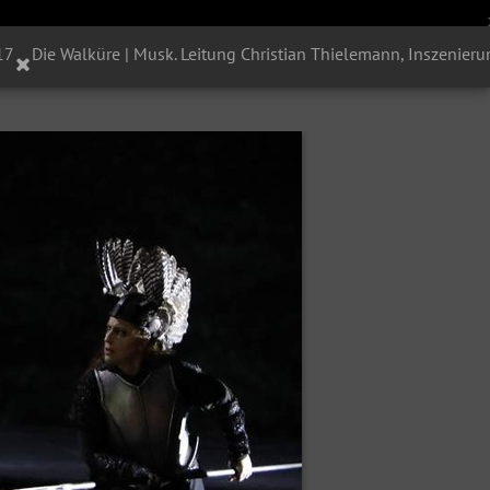
17
Die Walküre | Musk. Leitung Christian Thielemann, Inszenier