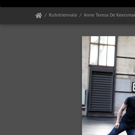
Ruhrtriennale
Anne Teresa De Keersmae