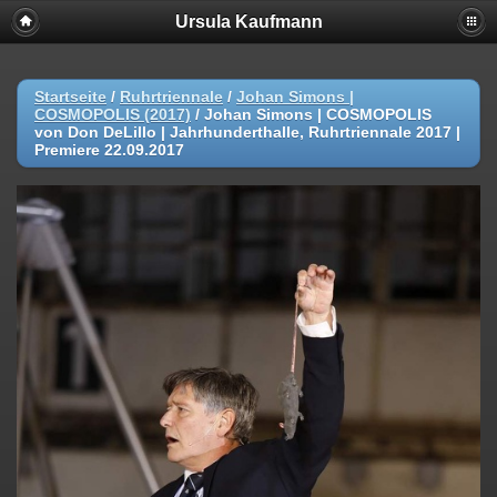
Ursula Kaufmann
Startseite
/
Ruhrtriennale
/
Johan Simons |
COSMOPOLIS (2017)
/
Johan Simons | COSMOPOLIS
von Don DeLillo | Jahrhunderthalle, Ruhrtriennale 2017 |
Premiere 22.09.2017