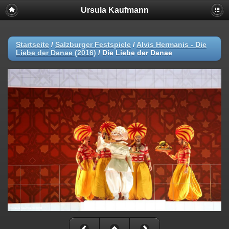
Ursula Kaufmann
Startseite
/
Salzburger Festspiele
/
Alvis Hermanis - Die
Liebe der Danae (2016)
/
Die Liebe der Danae