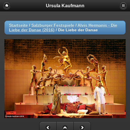
Ursula Kaufmann
Startseite
/
Salzburger Festspiele
/
Alvis Hermanis - Die
Liebe der Danae (2016)
/
Die Liebe der Danae