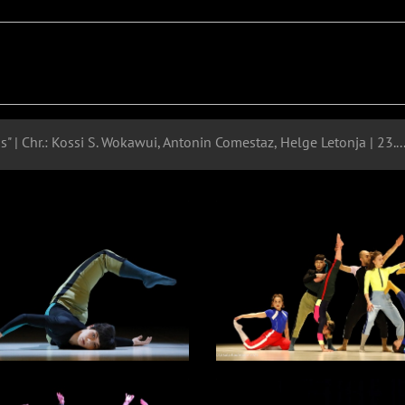
"Moving Mountains" | Chr.: Kossi S. Wokawui, Antonin Comestaz, Helge Letonja | 23.02.2023 | Teo Otto 