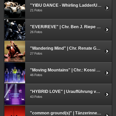
"YIBU DANCE - Whirling Ladder/Upright" | UA. 11.05.2023 | Fabrik Heeder, Krefeld | im Rahmen von tanz nrw 23
21 Fotos
"EVER/REVE" | Chr. Ben J. Riepe | 03.05.2023 | tanzhaus nrw | Im Rahmen von tanz nrw 23
26 Fotos
"Wandering Mind" | Chr. Renate Graziadei | Folkwang Tanzstudio, Essen | 09.03.2023
27 Fotos
"Moving Mountains" | Chr.: Kossi S. Wokawui, Antonin Comestaz, Helge Letonja | 23.02.2023 | Teo Otto Theater Remscheid
46 Fotos
"HYBRID LOVE" | Uraufführung von HARTMANNMUELLER | 24.01.2023 | tanzhaus nrw | Düsseldorf
43 Fotos
"common ground(s)" | Tänzerinnen Germaine Acogny & Malou Airaudo | Tanztheater Wuppertal | 21.01.2023