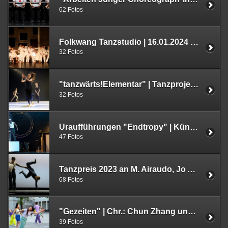
62 Fotos
Folkwang Tanzstudio | 16.01.2024 im SANAA-Gebäude auf Zollverein | UA "Stand/Still" | Chr. Jakub Truszkowski und UA "Eyes held wild horizons" | Chr. Maya M. Carroll
32 Fotos
"tanzwärts!Elementar" | Tanzprojekt mit Braunschweiger*innen | Chr.Gianni Cuccaro und Joshua Haines | 29.11.2023 | Staatstheater Braunschweig
32 Fotos
Uraufführungen "Endtropy" | Künstlerkollektiv Frantics und "A Late Summer Night's Dream" | Chr. Helge Letonja | Parktheater Iserlohn | 27.10.2023
47 Fotos
Tanzpreis 2023 an M. Airaudo, Jo Ann Endicott, L.Förster, D. Mercy, Sophia Neises, Peter Appel | Aalto Theater | 14.10.2023
68 Fotos
"Gezeiten" | Chr.: Chun Zhang und Kai Strathmann | MOVE! in town | Krefeld Rathausvorplatz | 10.08.2023
39 Fotos