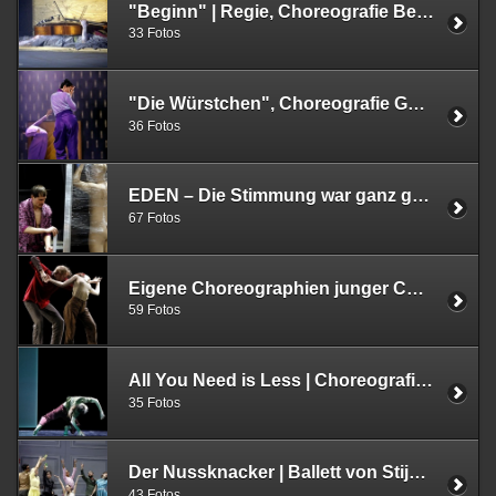
"Beginn" | Regie, Choreografie Ben J. Riepe | Orangerie Herrenhausen, Hannover | Uraufführung 29.03.2022
33 Fotos
"Die Würstchen", Choreografie Gabrielle Duval, FolkwangTanzstudio, Essen | 16.03.2022
36 Fotos
EDEN – Die Stimmung war ganz gut bis zum Schluss | HARTMANNMUELLER | Uraufführung 12.03.2022 | Ringlokschuppen Ruhr | Mülheim
67 Fotos
Eigene Choreographien junger Choreograph*innen | Folkwang Universität der Künste | Essen | 02.03.2022
59 Fotos
All You Need is Less | Choreografien Henrietta Horn, James Wilton und Rainer Behr | Staatstheater Braunschweig | Uraufführung 30.10.2021
35 Fotos
Der Nussknacker | Ballett von Stijn Celis | Saarländisches Staatstheater Saarbrücken | 21. und 29.10.2021
43 Fotos