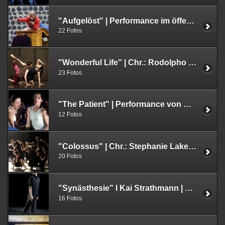
"Aufgelöst" | Performance im öffentlichen Raum von Angie Hiesl und Roland Kaiser | Performer Daniel Ernesto Müller | 23.09.2022 | Rudolfplatz Köln
22 Fotos
"Wonderful Life" | Chr.: Rodolpho Leoni | Uraufführung 24.05.2022 | Folkwang Tanzstudio
23 Fotos
"The Patient" | Performance von Ben J. Riepe | Uraufführung | 19.05.2022 | PACT Zollverein | Essen
12 Fotos
"Colossus" | Chr.: Stephanie Lake | Ruhrfestspiele Recklinghausen | 19.05.2022 | Stephanie Lake Company und Institut für Zeitgenössischen Tanz | Folkwang Universität der Künste
20 Fotos
"Synästhesie" l Kai Strathmann | Uraufführung | Yibu Dance im Rahmen des Festivals "First & Further Steps | Fabrik Heeder | Krefeld am 07.05.2022
16 Fotos