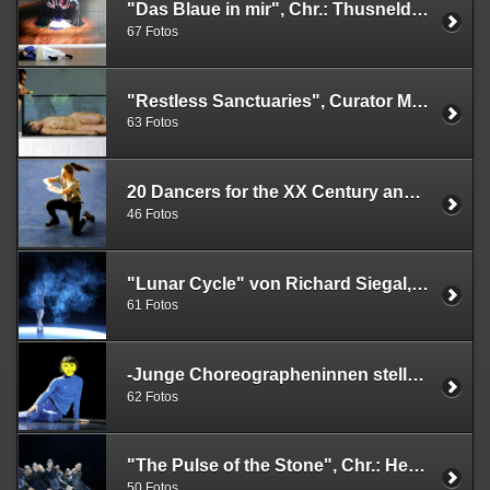
"Das Blaue in mir", Chr.: Thusnelda Mercy, Studierende der Folkwang Uni, 05.06. und 06.06.2025 im Museum Folkwang
67 Fotos
"Restless Sanctuaries", Curator Miles Greenberg, Studierende der Folkwang Universität der Künste, 13.,14.und 15. Mai 2025, SANAA - Gebäude, Zollverein, Essen
63 Fotos
20 Dancers for the XX Century and even more, Konzepte Boris Charmatz, Tanztheater WuppertalTerrain, 25.04.2025, Opernhaus Wuppertal
46 Fotos
"Lunar Cycle" von Richard Siegal, Museum Folkwang, Essen, 13.+14.+22.+29.März +5.April 2025
61 Fotos
-Junge Choreographeninnen stellen neue Stücke vor-, 26.02.2025, Folkwang Universität der Künste
62 Fotos
"The Pulse of the Stone", Chr.: Helge Letonja, Tanzensemble des Pfalztheaters, 29.01.2025, Uraufführung, Kaiserslautern
50 Fotos