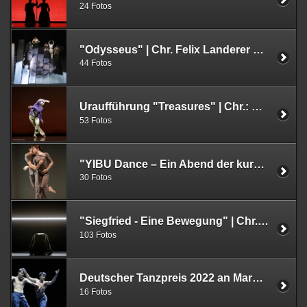
24 Fotos
"Odysseus" | Chr. Felix Landerer und Giuseppe Spota | MiR Dance Company | Musiktheater im Revier | Gelsenkirchen | 13.01.2023
44 Fotos
Uraufführung "Treasures" | Chr.: Morena Nascimento | Folkwang Tanzstudio, Essen | 15.11.2022
53 Fotos
"YIBU Dance – Ein Abend der kurzen Stücke" | Choreografie | Chun Zhang & Kai Strahtmann | 12.11.2022 | Sauerland-Theater Arnsberg
30 Fotos
"Siegfried - Eine Bewegung" | Chr. Gregor Zöllig | Staatstheater Braunschweig | 19.10. und 26.10.2022
103 Fotos
Deutscher Tanzpreis 2022 an Marco Goecke, Christoph Winkler, Reinhild Hoffmann | Aktiv Tanz | 15.10.2022 | Aalto Theater
16 Fotos