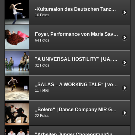
-Kultursalon des Deutschen Tanzpreises 2024-, 11.10.2024, PACT Zollverein
10 Fotos
Foyer, Performance von Maria Savva, Marie-Lena Kaiser, Lucas Lopes Pereira, Folkwang Universität der Künste,09.10.2024, Tanzwoche Essen, in der Galerie Spitzbart & Bracke
64 Fotos
"A UNIVERSAL HOSTILITY" | UA, Chr: Carla Jordao | Folkwang Tanzstudio Essen
32 Fotos
„SALAS – A WORKING TALE“ | von Darko Radosavljev | UA: 03.05.2024 | Tanzhaus NRW, Düsseldorf" now contains 11 photos
11 Fotos
„Bolero“ | Dance Company MIR Gelsenkirchen | 28.03.2024 | Musiktheater im Revier | Gelsenkirchen
22 Fotos
"Arbeiten Junger Choreograph*innen" | Folkwang Universität der Künste | Essen | 2024