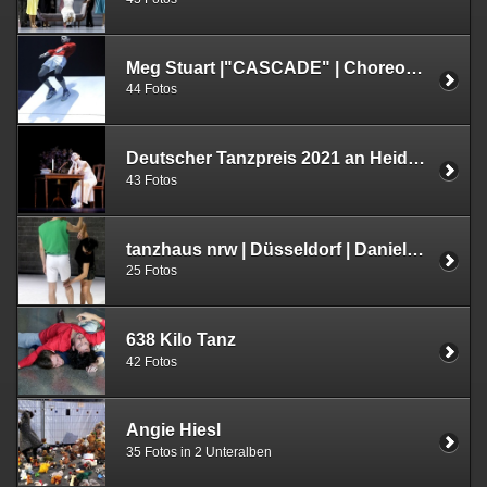
Meg Stuart |"CASCADE" | Choreografie | Ruhrtriennale | PACT Zollverein 09.09.2021
44 Fotos
Deutscher Tanzpreis 2021 an Heide-Marie Härtel | Aalto Theater, Essen | 23.10.2021
43 Fotos
tanzhaus nrw | Düsseldorf | Daniela Georgieva, Tänzer: Hugo Le Brigand | 16.10.2021
25 Fotos
638 Kilo Tanz
42 Fotos
Angie Hiesl
35 Fotos in 2 Unteralben