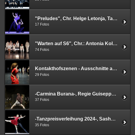
"Preludes", Chr. Helge Letonja, Tanzensemble des Pfalztheaters, 29.01.2025, Kaiserslautern
17 Fotos
"Warten auf S6", Chr.: Antonia Koluiartseva, Folkwang Tanzstudio, Essen, 10.12.2024
74 Fotos
Kontakthofszenen - Ausschnitte aus Kontakthof von Pina Bausch. Einstudierung Lutz Förster Studierende der Folkwang Uni, Essen, 31.10.2024
29 Fotos
-Carmina Burana-, Regie Guiseppe Spota, Chr Alessio Monforte, Musiktheater im Revier, Gelsenkirchen, 17.10.2024
37 Fotos
-Tanzpreisverleihung 2024-, Sasha Waltz, Dieter Heitkamp, explore dance, 12.10.2024, Aalto Theater
35 Fotos