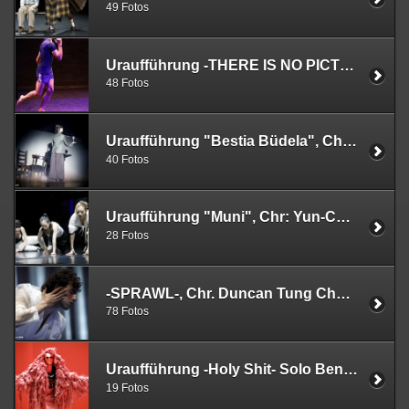
49 Fotos
Uraufführung -THERE IS NO PICTURE OF MY PARENTS AND ME (UNTIL THERE WAS)- Darko Radosavljev, 28.05.2026, tanzhaus nrw
48 Fotos
Uraufführung "Bestia Büdela", Chr.: Teresa Curotti, 23.04.2024 , Ensemble Folkwang Tanzstudio, Essen
40 Fotos
Uraufführung "Muni", Chr: Yun-Chu Wen (Ljavaus Pacekelj), 23.04.2026, Ensemble Folkwang Tanzstudio, Essen
28 Fotos
-SPRAWL-, Chr. Duncan Tung Chung Can und -Love.Death.Love.-, Chr. Sasha Krutikova, 16.04.2026, Folkwang Tanzstudio, Essen
78 Fotos
Uraufführung -Holy Shit- Solo Ben J. Riepe, 17.03.2026 tanzhaus nrw
19 Fotos