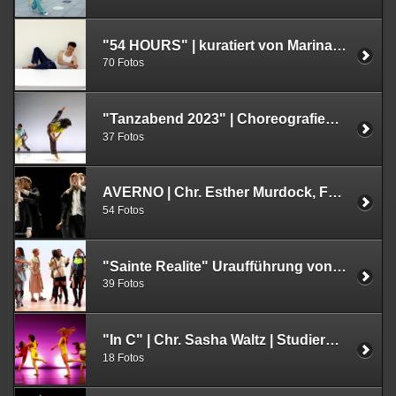
"54 HOURS" | kuratiert von Marina Abramovic | Studierende der Folkwang Universität der Künste, im Museum Folkwang | 30.06. – 09.07.2023
70 Fotos
"Tanzabend 2023" | Choreografien von: Jason Jacobs, Juan Tirado, Jakub Triszkowski und Heidi Vierthaler | Studierende IZT | Folkwang Universität der Künste, Essen
37 Fotos
AVERNO | Chr. Esther Murdock, Folkwang Tanzstudio | Uraufführung 05.06.202
54 Fotos
"Sainte Realite" Uraufführung von Ben J. Riepe | FFT Düsseldorf | 01.06.2023
39 Fotos
"In C" | Chr. Sasha Waltz | Studierende der Folkwang Universität der Künste (IZT) | Essen | 29.05.2023 Ruhrfestspiele
18 Fotos