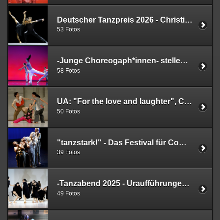
Deutscher Tanzpreis 2026 - Christian Spuck, Prof. Dr. Gabriele Brandstetter, Tadashi Endo - Tanz-Gala, Aalto Theater, Essen, 28.02.206
53 Fotos
-Junge Choreogaph*innen- stellen neue Stücke vor, 25.02.2026, Studierende der Folkwang Universität der Künste
58 Fotos
UA: "For the love and laughter", Chr: Rodolpho Leoni, Folkwang Tanzstudio, Essen, 12.12.2025
50 Fotos
"tanzstark!" - Das Festival für Community Dance und Tanzvermittlung, 26.-28.06.2025, Staatstheater Braunschweig , Konzeption Gregor Zöllig
39 Fotos
-Tanzabend 2025 - Uraufführungen "Every distance is not near", Chr: Rodolpho Leoni, "ALMAS", Chr.: Maya M. Carroll, "HAIN", Chr. Stephanie Thiersch, Studierende des Instituts für Zeitgenössischen Tanz, 23.06.2025, Folkwang Uni Essen
49 Fotos