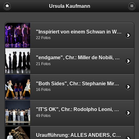
Ursula Kaufmann
"Inspiriert von einem Schwan in Werden", Chr.: Rainer Behr, Tanzabend 2026, Folkwang Uni, Studierende des IZT, 30.06.2026
22 Fotos
"endgame", Chr.: Miller de Nobili, Tanzabend 2026, Folkwang Uni, Studierende des IZT, 30.06.2026
21 Fotos
"Both Sides", Chr.: Stephanie Miracle, Tanzabend 2026, Folkwang Uni, Studierende des IZT. 30.06.2026
16 Fotos
"IT'S OK", Chr.: Rodolpho Leoni, Uraufführung 26.06.2026, Folkwang Tanzstudio, Pina Bausch Theater
49 Fotos
Uraufführung: ALLES ANDERS, Choreografie Daniel Ernesto Müller, 10.06.2026 im FFT Düsseldorf