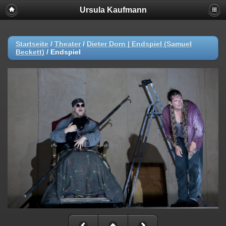
Ursula Kaufmann
Startseite
/
Theater
/
Dieter Dorn | Endspiel (Samuel
Beckett)
/
Endspiel