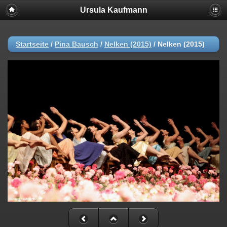
Ursula Kaufmann
Startseite
/
Pina Bausch
/
Nelken (2015)
/
Nelken (2015)