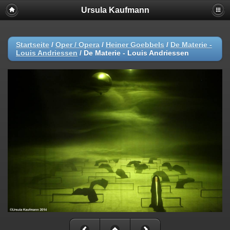
Ursula Kaufmann
Startseite
/
Oper / Opera
/
Heiner Goebbels
/
De Materie -
Louis Andriessen
/
De Materie - Louis Andriessen