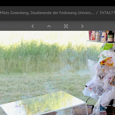
"Restless Sanctuaries", Curator Miles Greenberg, Studierende der Folkwang Universität der Künste, 13.,14.und 15. Mai 2025, SANAA - Gebäude, Zollverein, Essen
5V7A17