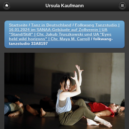
Ursula Kaufmann
Startseite
/
Tanz in Deutschland
/
Folkwang Tanzstudio |
16.01.2024 im SANAA-Gebäude auf Zollverein | UA
"Stand/Still" | Chr. Jakub Truszkowski und UA "Eyes
held wild horizons" | Chr. Maya M. Carroll
/
folkwang-
tanzstudio 33A8197