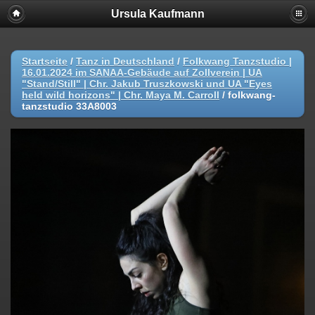
Ursula Kaufmann
Startseite
/
Tanz in Deutschland
/
Folkwang Tanzstudio |
16.01.2024 im SANAA-Gebäude auf Zollverein | UA
"Stand/Still" | Chr. Jakub Truszkowski und UA "Eyes
held wild horizons" | Chr. Maya M. Carroll
/
folkwang-
tanzstudio 33A8003