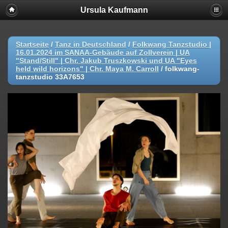
Ursula Kaufmann
Startseite
/
Tanz in Deutschland
/
Folkwang Tanzstudio |
16.01.2024 im SANAA-Gebäude auf Zollverein | UA
"Stand/Still" | Chr. Jakub Truszkowski und UA "Eyes
held wild horizons" | Chr. Maya M. Carroll
/
folkwang-
tanzstudio 33A7653