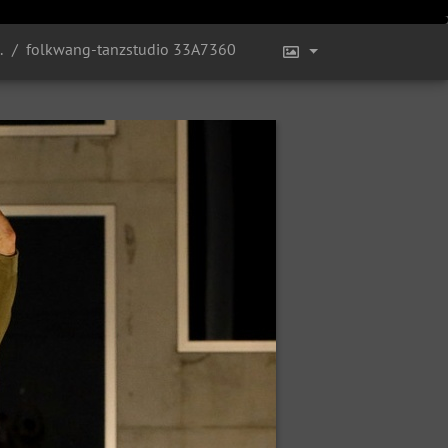
kub Truszkowski und UA "Eyes held wild horizons" | Chr. Maya M. Carroll
folkwang-tanzstudio 33A7360