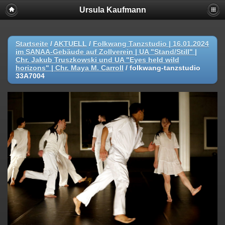
Ursula Kaufmann
Startseite
/
AKTUELL
/
Folkwang Tanzstudio | 16.01.2024
im SANAA-Gebäude auf Zollverein | UA "Stand/Still" |
Chr. Jakub Truszkowski und UA "Eyes held wild
horizons" | Chr. Maya M. Carroll
/
folkwang-tanzstudio
33A7004