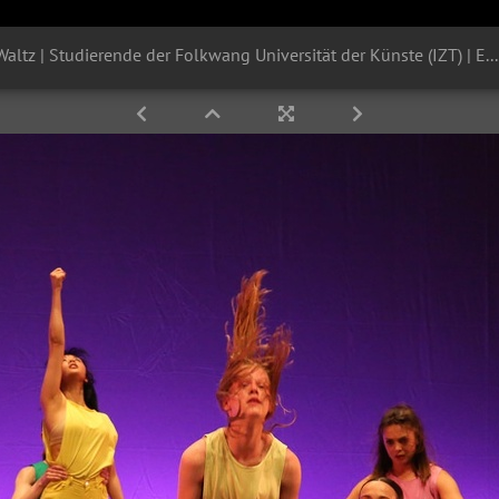
"In C" | Chr. Sasha Waltz | Studierende der Folkwang Universität der Künste (IZT) | Essen | 29.05.2023 Ruhrfestspiele