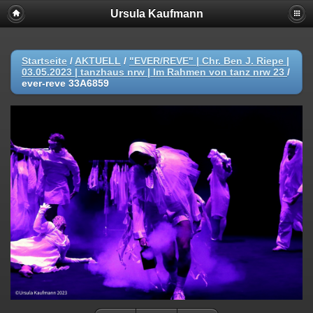
Ursula Kaufmann
Startseite
/
AKTUELL
/
"EVER/REVE" | Chr. Ben J. Riepe |
03.05.2023 | tanzhaus nrw | Im Rahmen von tanz nrw 23
/
ever-reve 33A6859