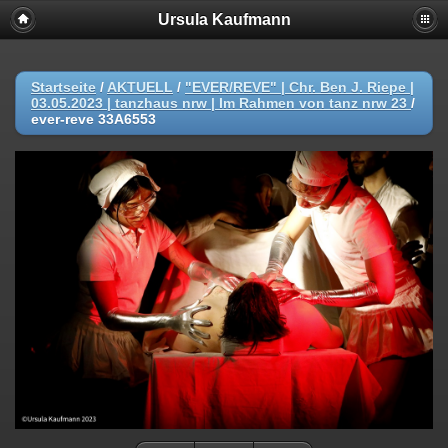
Ursula Kaufmann
Startseite
/
AKTUELL
/
"EVER/REVE" | Chr. Ben J. Riepe |
03.05.2023 | tanzhaus nrw | Im Rahmen von tanz nrw 23
/
ever-reve 33A6553