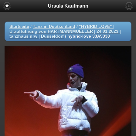
Ursula Kaufmann
Startseite
/
Tanz in Deutschland
/
"HYBRID LOVE" |
Uraufführung von HARTMANNMUELLER | 24.01.2023 |
tanzhaus nrw | Düsseldorf
/
hybrid-love 33A9338