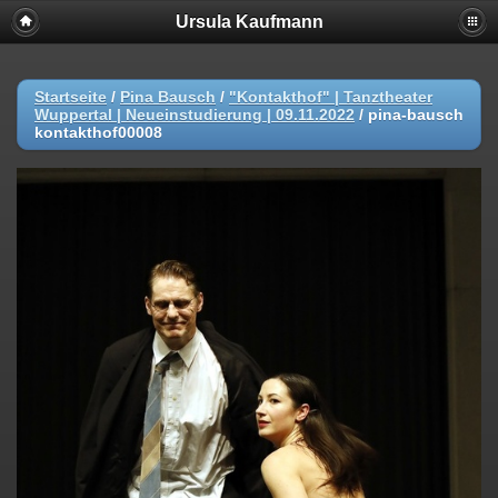
Ursula Kaufmann
Startseite
/
Pina Bausch
/
"Kontakthof" | Tanztheater
Wuppertal | Neueinstudierung | 09.11.2022
/
pina-bausch
kontakthof00008