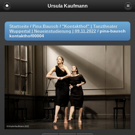
Ursula Kaufmann
Startseite
/
Pina Bausch
/
"Kontakthof" | Tanztheater
Wuppertal | Neueinstudierung | 09.11.2022
/
pina-bausch
kontakthof00004