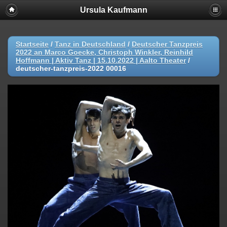
Ursula Kaufmann
Startseite
/
Tanz in Deutschland
/
Deutscher Tanzpreis
2022 an Marco Goecke, Christoph Winkler, Reinhild
Hoffmann | Aktiv Tanz | 15.10.2022 | Aalto Theater
/
deutscher-tanzpreis-2022 00016