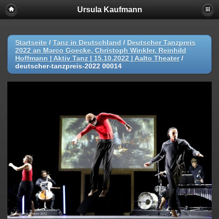
Ursula Kaufmann
Startseite
/
Tanz in Deutschland
/
Deutscher Tanzpreis
2022 an Marco Goecke, Christoph Winkler, Reinhild
Hoffmann | Aktiv Tanz | 15.10.2022 | Aalto Theater
/
deutscher-tanzpreis-2022 00014