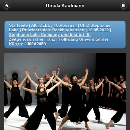
Ursula Kaufmann
Startseite
/
AKTUELL
/
"Colossus" | Chr.: Stephanie
Lake | Ruhrfestspiele Recklinghausen | 19.05.2022 |
Stephanie Lake Company und Institut für
Zeitgenössischen Tanz | Folkwang Universität der
Künste
/
J09A2050