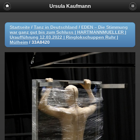
Ursula Kaufmann
Startseite
/
Tanz in Deutschland
/
EDEN – Die Stimmung
war ganz gut bis zum Schluss | HARTMANNMUELLER |
Uraufführung 12.03.2022 | Ringlokschuppen Ruhr |
Mülheim
/
33A8420