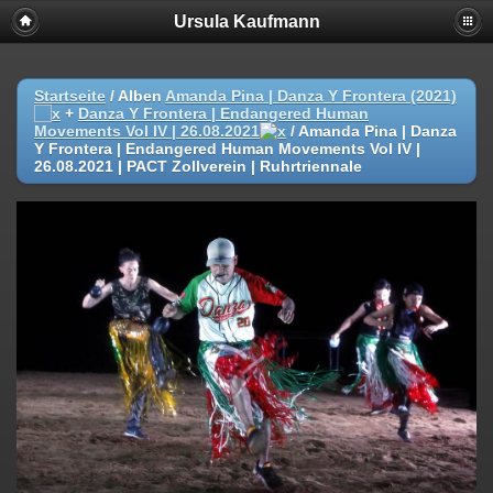
Ursula Kaufmann
Startseite
/ Alben
Amanda Pina | Danza Y Frontera (2021)
+
Danza Y Frontera | Endangered Human
Movements Vol IV | 26.08.2021
/
Amanda Pina | Danza
Y Frontera | Endangered Human Movements Vol IV |
26.08.2021 | PACT Zollverein | Ruhrtriennale