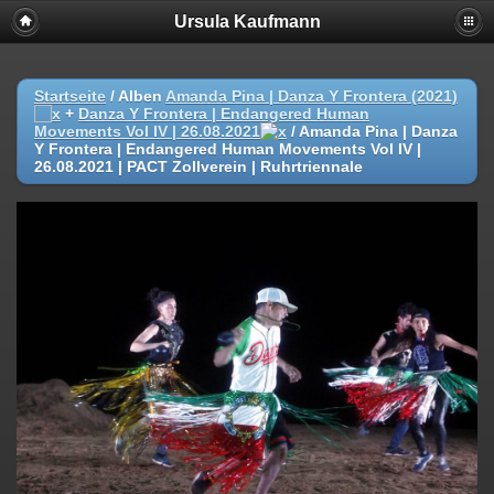
Ursula Kaufmann
Startseite
/ Alben
Amanda Pina | Danza Y Frontera (2021)
+
Danza Y Frontera | Endangered Human
Movements Vol IV | 26.08.2021
/
Amanda Pina | Danza
Y Frontera | Endangered Human Movements Vol IV |
26.08.2021 | PACT Zollverein | Ruhrtriennale