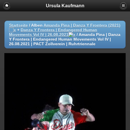
Ursula Kaufmann
Startseite
/ Alben
Amanda Pina | Danza Y Frontera (2021)
+
Danza Y Frontera | Endangered Human
Movements Vol IV | 26.08.2021
/
Amanda Pina | Danza
Y Frontera | Endangered Human Movements Vol IV |
26.08.2021 | PACT Zollverein | Ruhrtriennale