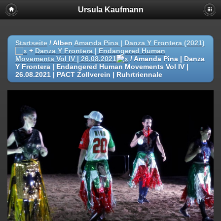
Ursula Kaufmann
Startseite
/ Alben
Amanda Pina | Danza Y Frontera (2021)
+
Danza Y Frontera | Endangered Human
Movements Vol IV | 26.08.2021
/
Amanda Pina | Danza
Y Frontera | Endangered Human Movements Vol IV |
26.08.2021 | PACT Zollverein | Ruhrtriennale