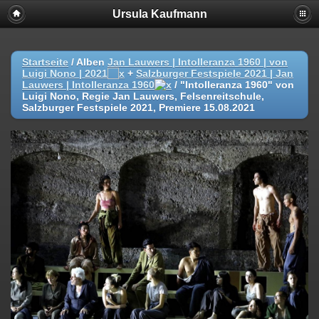
Ursula Kaufmann
Startseite
/ Alben
Jan Lauwers | Intolleranza 1960 | von
Luigi Nono | 2021
+
Salzburger Festspiele 2021 | Jan
Lauwers | Intolleranza 1960
/
"Intolleranza 1960" von
Luigi Nono, Regie Jan Lauwers, Felsenreitschule,
Salzburger Festspiele 2021, Premiere 15.08.2021