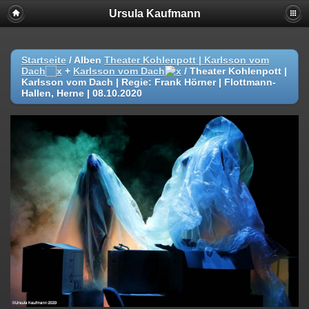
Ursula Kaufmann
Startseite
/ Alben
Theater Kohlenpott | Karlsson vom
Dach
+
Karlsson vom Dach
/
Theater Kohlenpott |
Karlsson vom Dach | Regie: Frank Hörner | Flottmann-
Hallen, Herne | 08.10.2020