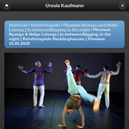
Ursula Kaufmann
Startseite
/
Ruhrfestspiele
/
Phumian Nyanga und Helge
Letonja | In-between/Digging in the night
/
Phumian
Nyanga & Helge Letonja | In-between/Digging in the
night | Ruhrfestspiele Recklinghausen | Premiere
15.05.2018