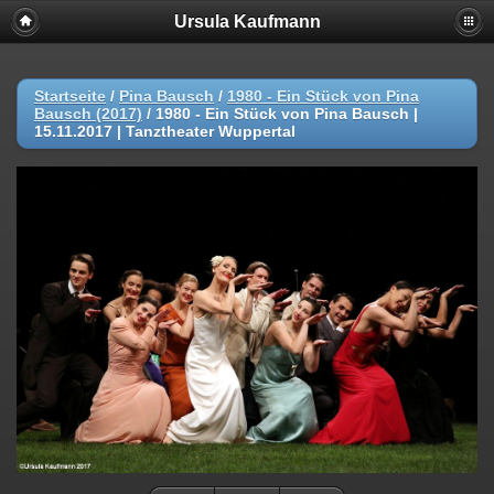
Ursula Kaufmann
Startseite
/
Pina Bausch
/
1980 - Ein Stück von Pina
Bausch (2017)
/
1980 - Ein Stück von Pina Bausch |
15.11.2017 | Tanztheater Wuppertal