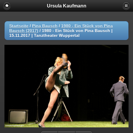
Ursula Kaufmann
Startseite
/
Pina Bausch
/
1980 - Ein Stück von Pina
Bausch (2017)
/
1980 - Ein Stück von Pina Bausch |
15.11.2017 | Tanztheater Wuppertal