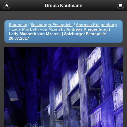
Ursula Kaufmann
Startseite
/
Salzburger Festspiele
/
Andreas Kriegenburg
- Lady Macbeth von Mzensk
/
Andreas Kriegenburg |
Lady Macbeth von Mzensk | Salzburger Festspiele
26.07.2017