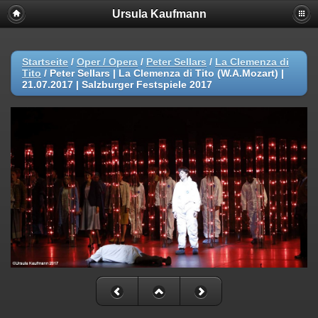
Ursula Kaufmann
Startseite
/
Oper / Opera
/
Peter Sellars
/
La Clemenza di
Tito
/
Peter Sellars | La Clemenza di Tito (W.A.Mozart) |
21.07.2017 | Salzburger Festspiele 2017