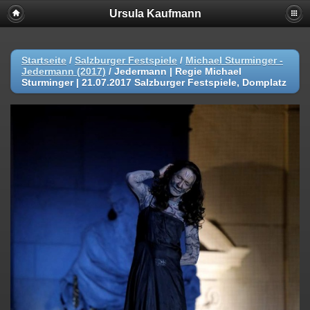
Ursula Kaufmann
Startseite
/
Salzburger Festspiele
/
Michael Sturminger -
Jedermann (2017)
/
Jedermann | Regie Michael
Sturminger | 21.07.2017 Salzburger Festspiele, Domplatz